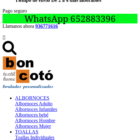
Tiempo de envío De 2 a 4 días laborables
Pago seguro
WhatsApp 652883396
Llamanos ahora
936771616

ALBORNOCES
Albornoces Adulto
Albornoces Infantiles
Albornoces bebé
Albornoces Hombre
Albornoces Mujer
TOALLAS
Toallas Individuales