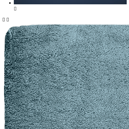


