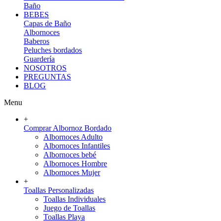
Baño
BEBES
Capas de Baño
Albornoces
Baberos
Peluches bordados
Guardería
NOSOTROS
PREGUNTAS
BLOG
Menu
+
Comprar Albornoz Bordado
Albornoces Adulto
Albornoces Infantiles
Albornoces bebé
Albornoces Hombre
Albornoces Mujer
+
Toallas Personalizadas
Toallas Individuales
Juego de Toallas
Toallas Playa