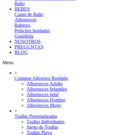
Baño
BEBES
Capas de Baño
Albornoces
Baberos
Peluches bordados
Guardería
NOSOTROS
PREGUNTAS
BLOG
Menu
+
Comprar Albornoz Bordado
Albornoces Adulto
Albornoces Infantiles
Albornoces bebé
Albornoces Hombre
Albornoces Mujer
+
Toallas Personalizadas
Toallas Individuales
Juego de Toallas
Toallas Playa