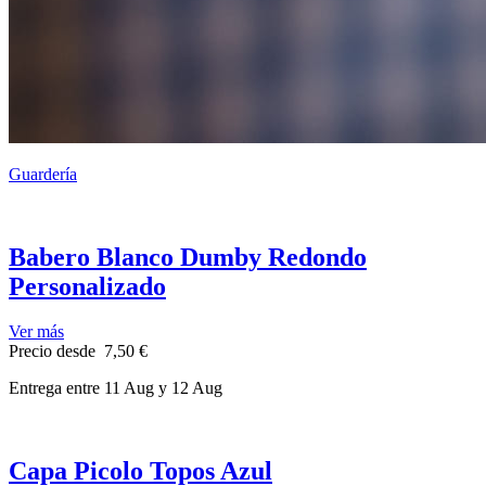
Guardería
Babero Blanco Dumby Redondo
Personalizado
Ver más
Precio
desde
7,50 €
Entrega
entre 11 Aug
y 12 Aug
Capa Picolo Topos Azul