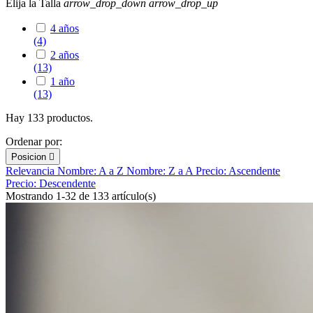
Elija la Talla
arrow_drop_down
arrow_drop_up
4 años
(4)
2 años
(13)
1 año
(13)
Hay 133 productos.
Ordenar por:
Posicion

Relevancia
Nombre: A a Z
Nombre: Z a A
Precio: Ascendente
Precio: Descendente
Mostrando 1-32 de 133 artículo(s)