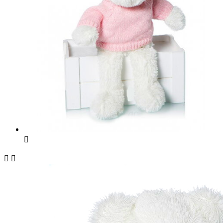


