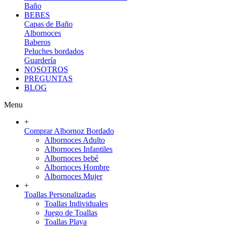
Baño
BEBES
Capas de Baño
Albornoces
Baberos
Peluches bordados
Guardería
NOSOTROS
PREGUNTAS
BLOG
Menu
+
Comprar Albornoz Bordado
Albornoces Adulto
Albornoces Infantiles
Albornoces bebé
Albornoces Hombre
Albornoces Mujer
+
Toallas Personalizadas
Toallas Individuales
Juego de Toallas
Toallas Playa