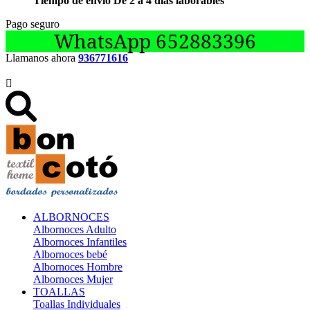
Tiempo de envío De 2 a 4 días laborables
Pago seguro
WhatsApp 652883396
Llamanos ahora
936771616

ALBORNOCES
Albornoces Adulto
Albornoces Infantiles
Albornoces bebé
Albornoces Hombre
Albornoces Mujer
TOALLAS
Toallas Individuales