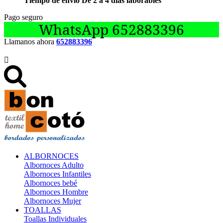
Tiempo de envío De 2 a 4 días laborables
Pago seguro
WhatsApp 652883396
Llamanos ahora
652883396

ALBORNOCES
Albornoces Adulto
Albornoces Infantiles
Albornoces bebé
Albornoces Hombre
Albornoces Mujer
TOALLAS
Toallas Individuales