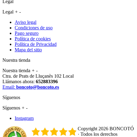
Legal
Legal
+
-
Aviso legal
Condiciones de uso
Pago seguro
Política de cookies
Política de Privacidad
Mapa del sitio
Nuestra tienda
Nuestra tienda
+
-
Ctra. de Prats de Lluçanès 102 Local
Llámanos ahora:
652883396
Email:
boncoto@boncoto.es
Síguenos
Síguenos
+
-
Instagram
Copyright 2026 BONCOTÓ
· Todos los derechos