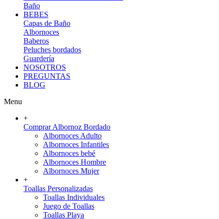
Baño
BEBES
Capas de Baño
Albornoces
Baberos
Peluches bordados
Guardería
NOSOTROS
PREGUNTAS
BLOG
Menu
+
Comprar Albornoz Bordado
Albornoces Adulto
Albornoces Infantiles
Albornoces bebé
Albornoces Hombre
Albornoces Mujer
+
Toallas Personalizadas
Toallas Individuales
Juego de Toallas
Toallas Playa