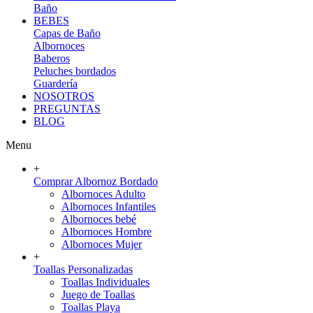
Baño
BEBES
Capas de Baño
Albornoces
Baberos
Peluches bordados
Guardería
NOSOTROS
PREGUNTAS
BLOG
Menu
+
Comprar Albornoz Bordado
Albornoces Adulto
Albornoces Infantiles
Albornoces bebé
Albornoces Hombre
Albornoces Mujer
+
Toallas Personalizadas
Toallas Individuales
Juego de Toallas
Toallas Playa