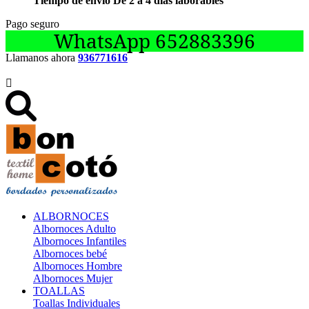
Tiempo de envío De 2 a 4 días laborables
Pago seguro
WhatsApp 652883396
Llamanos ahora
936771616

ALBORNOCES
Albornoces Adulto
Albornoces Infantiles
Albornoces bebé
Albornoces Hombre
Albornoces Mujer
TOALLAS
Toallas Individuales