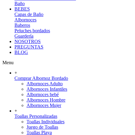
Baño
BEBES
Capas de Baño
Albornoces
Baberos
Peluches bordados
Guardería
NOSOTROS
PREGUNTAS
BLOG
Menu
+
Comprar Albornoz Bordado
Albornoces Adulto
Albornoces Infantiles
Albornoces bebé
Albornoces Hombre
Albornoces Mujer
+
Toallas Personalizadas
Toallas Individuales
Juego de Toallas
Toallas Playa