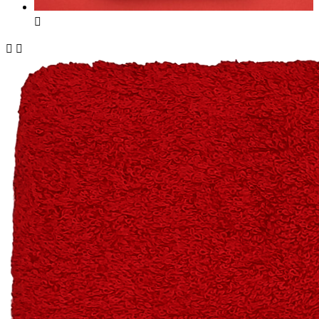


