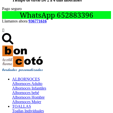
Tiempo de envío De 2 a 4 días laborables
Pago seguro
WhatsApp 652883396
Llamanos ahora
936771616

ALBORNOCES
Albornoces Adulto
Albornoces Infantiles
Albornoces bebé
Albornoces Hombre
Albornoces Mujer
TOALLAS
Toallas Individuales