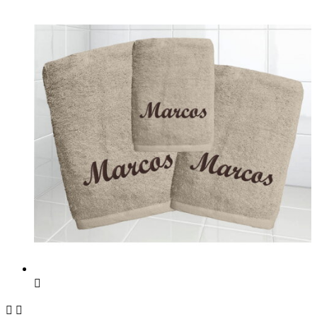


