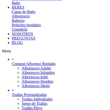
Baño
BEBES
Capas de Baño
Albornoces
Baberos
Peluches bordados
Guardería
NOSOTROS
PREGUNTAS
BLOG
Menu
+
Comprar Albornoz Bordado
Albornoces Adulto
Albornoces Infantiles
Albornoces bebé
Albornoces Hombre
Albornoces Mujer
+
Toallas Personalizadas
Toallas Individuales
Juego de Toallas
Toallas Playa