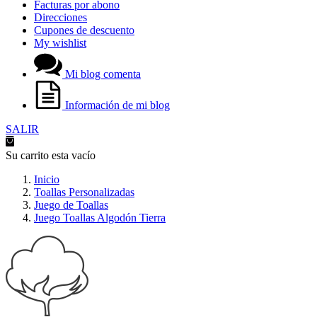
Facturas por abono
Direcciones
Cupones de descuento
My wishlist
Mi blog comenta
Información de mi blog
SALIR
Su carrito esta vacío
Inicio
Toallas Personalizadas
Juego de Toallas
Juego Toallas Algodón Tierra