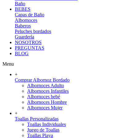
Baño
BEBES
Capas de Baño
Albornoces
Baberos
Peluches bordados
Guardería
NOSOTROS
PREGUNTAS
BLOG
Menu
+
Comprar Albornoz Bordado
Albornoces Adulto
Albornoces Infantiles
Albornoces bebé
Albornoces Hombre
Albornoces Mujer
+
Toallas Personalizadas
Toallas Individuales
Juego de Toallas
Toallas Playa