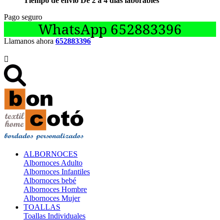
Tiempo de envío De 2 a 4 días laborables
Pago seguro
WhatsApp 652883396
Llamanos ahora
652883396

ALBORNOCES
Albornoces Adulto
Albornoces Infantiles
Albornoces bebé
Albornoces Hombre
Albornoces Mujer
TOALLAS
Toallas Individuales