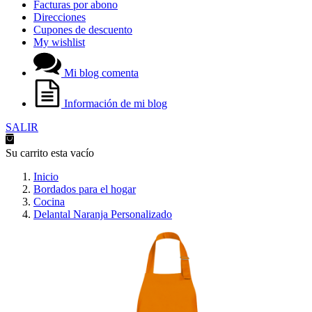
Facturas por abono
Direcciones
Cupones de descuento
My wishlist
Mi blog comenta
Información de mi blog
SALIR
Su carrito esta vacío
Inicio
Bordados para el hogar
Cocina
Delantal Naranja Personalizado