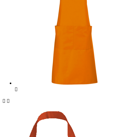


