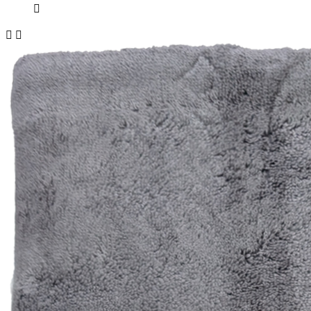


