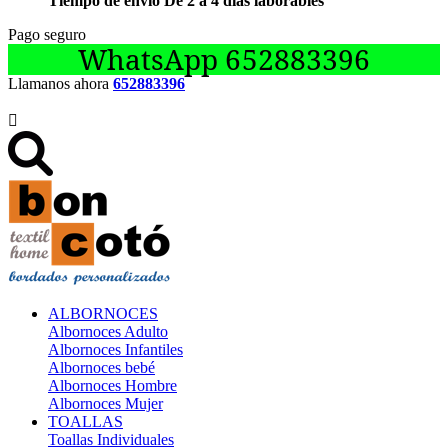
Tiempo de envío De 2 a 4 días laborables
Pago seguro
WhatsApp 652883396
Llamanos ahora
652883396

ALBORNOCES
Albornoces Adulto
Albornoces Infantiles
Albornoces bebé
Albornoces Hombre
Albornoces Mujer
TOALLAS
Toallas Individuales