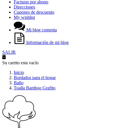
Facturas por abono
Direcciones
Cupones de descuento
My wishlist
Mi blog comenta
Información de mi blog
SALIR
Su carrito esta vacío
Inicio
Bordados para el hogar
Baño
Toalla Bamboo Grafito