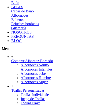
Baño
BEBES
Capas de Baño
Albornoces
Baberos
Peluches bordados
Guardería
NOSOTROS
PREGUNTAS
BLOG
Menu
+
Comprar Albornoz Bordado
Albornoces Adulto
Albornoces Infantiles
Albornoces bebé
Albornoces Hombre
Albornoces Mujer
+
Toallas Personalizadas
Toallas Individuales
Juego de Toallas
Toallas Playa