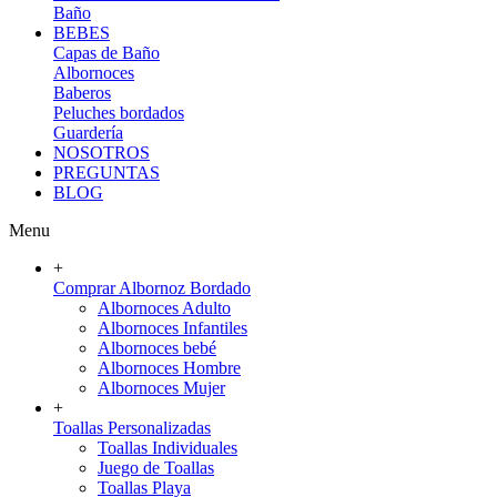
Baño
BEBES
Capas de Baño
Albornoces
Baberos
Peluches bordados
Guardería
NOSOTROS
PREGUNTAS
BLOG
Menu
+
Comprar Albornoz Bordado
Albornoces Adulto
Albornoces Infantiles
Albornoces bebé
Albornoces Hombre
Albornoces Mujer
+
Toallas Personalizadas
Toallas Individuales
Juego de Toallas
Toallas Playa