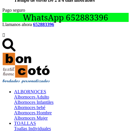
Tiempo de envío De 2 a 4 días laborables
Pago seguro
WhatsApp 652883396
Llamanos ahora
652883396

ALBORNOCES
Albornoces Adulto
Albornoces Infantiles
Albornoces bebé
Albornoces Hombre
Albornoces Mujer
TOALLAS
Toallas Individuales