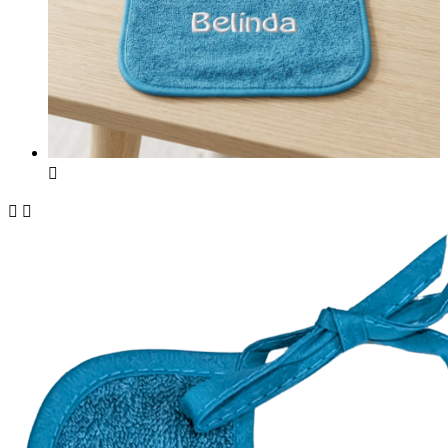


