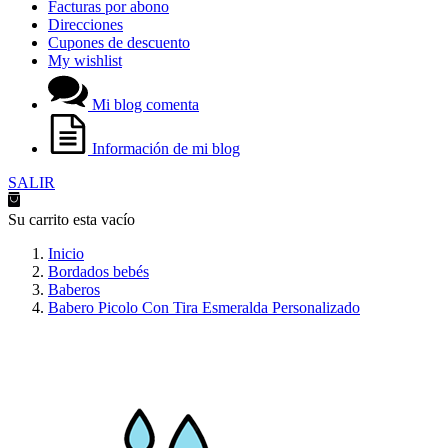
Facturas por abono
Direcciones
Cupones de descuento
My wishlist
Mi blog comenta
Información de mi blog
SALIR
Su carrito esta vacío
Inicio
Bordados bebés
Baberos
Babero Picolo Con Tira Esmeralda Personalizado