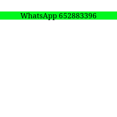
WhatsApp 652883396