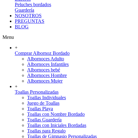
Peluches bordados
Guardería
NOSOTROS
PREGUNTAS
BLOG
Menu
+
Comprar Albornoz Bordado
Albornoces Adulto
Albornoces Infantiles
Albornoces bebé
Albornoces Hombre
Albornoces Mujer
+
Toallas Personalizadas
Toallas Individuales
Juego de Toallas
Toallas Playa
Toallas con Nombre Bordado
Toallas Guardería
Toallas con Iniciales Bordadas
Toallas para Regalo
Toallas de Gimnasio Personalizadas