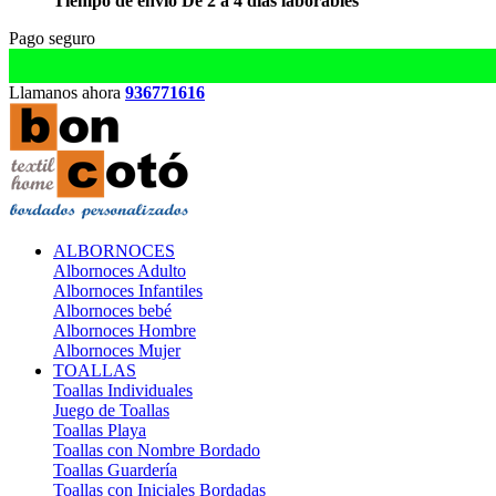
Tiempo de envío De 2 a 4 días laborables
Pago seguro
Llamanos ahora
936771616
ALBORNOCES
Albornoces Adulto
Albornoces Infantiles
Albornoces bebé
Albornoces Hombre
Albornoces Mujer
TOALLAS
Toallas Individuales
Juego de Toallas
Toallas Playa
Toallas con Nombre Bordado
Toallas Guardería
Toallas con Iniciales Bordadas