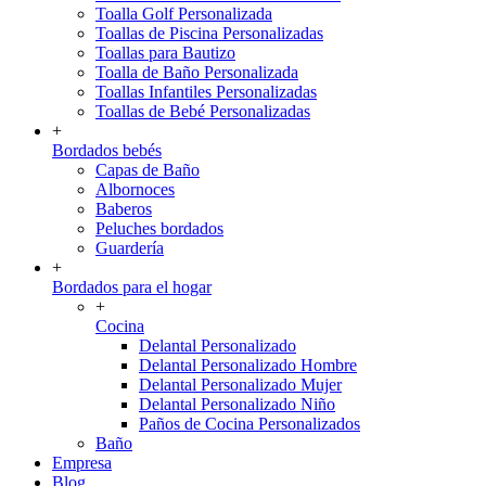
Toalla Golf Personalizada
Toallas de Piscina Personalizadas
Toallas para Bautizo
Toalla de Baño Personalizada
Toallas Infantiles Personalizadas
Toallas de Bebé Personalizadas
+
Bordados bebés
Capas de Baño
Albornoces
Baberos
Peluches bordados
Guardería
+
Bordados para el hogar
+
Cocina
Delantal Personalizado
Delantal Personalizado Hombre
Delantal Personalizado Mujer
Delantal Personalizado Niño
Paños de Cocina Personalizados
Baño
Empresa
Blog