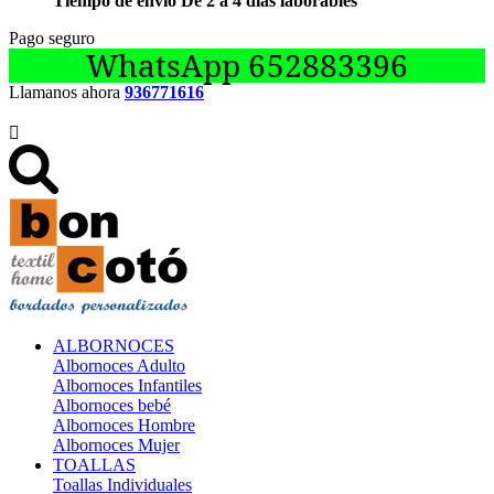
Tiempo de envío De 2 a 4 días laborables
Pago seguro
WhatsApp 652883396
Llamanos ahora
936771616

ALBORNOCES
Albornoces Adulto
Albornoces Infantiles
Albornoces bebé
Albornoces Hombre
Albornoces Mujer
TOALLAS
Toallas Individuales