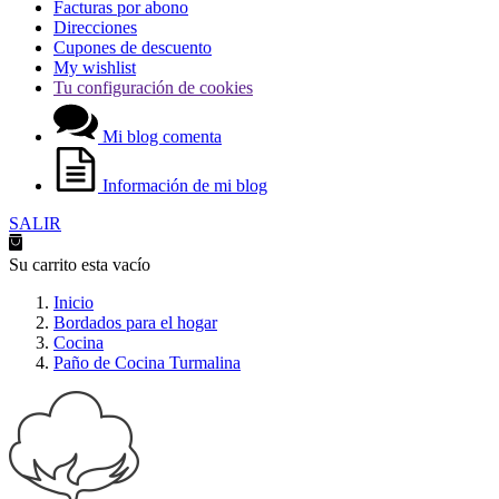
Facturas por abono
Direcciones
Cupones de descuento
My wishlist
Tu configuración de cookies
Mi blog comenta
Información de mi blog
SALIR
Su carrito esta vacío
Inicio
Bordados para el hogar
Cocina
Paño de Cocina Turmalina