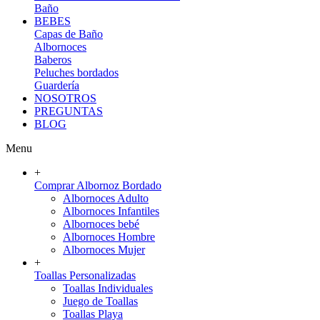
Baño
BEBES
Capas de Baño
Albornoces
Baberos
Peluches bordados
Guardería
NOSOTROS
PREGUNTAS
BLOG
Menu
+
Comprar Albornoz Bordado
Albornoces Adulto
Albornoces Infantiles
Albornoces bebé
Albornoces Hombre
Albornoces Mujer
+
Toallas Personalizadas
Toallas Individuales
Juego de Toallas
Toallas Playa