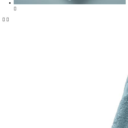


