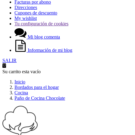
Facturas por abono
Direcciones
Cupones de descuento
My wishlist
Tu configuración de cookies
Mi blog comenta
Información de mi blog
SALIR
Su carrito esta vacío
Inicio
Bordados para el hogar
Cocina
Paño de Cocina Chocolate