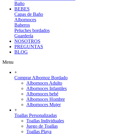
Baño
BEBES
Capas de Baño
Albornoces
Baberos
Peluches bordados
Guardería
NOSOTROS
PREGUNTAS
BLOG
Menu
+
Comprar Albornoz Bordado
Albornoces Adulto
Albornoces Infantiles
Albornoces bebé
Albornoces Hombre
Albornoces Mujer
+
Toallas Personalizadas
Toallas Individuales
Juego de Toallas
Toallas Playa