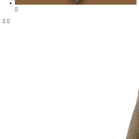


