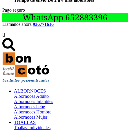
Tiempo de envío De 2 a 4 días laborables
Pago seguro
WhatsApp 652883396
Llamanos ahora
936771616

ALBORNOCES
Albornoces Adulto
Albornoces Infantiles
Albornoces bebé
Albornoces Hombre
Albornoces Mujer
TOALLAS
Toallas Individuales