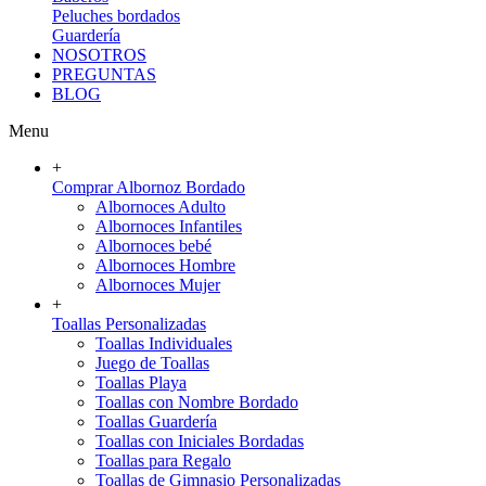
Peluches bordados
Guardería
NOSOTROS
PREGUNTAS
BLOG
Menu
+
Comprar Albornoz Bordado
Albornoces Adulto
Albornoces Infantiles
Albornoces bebé
Albornoces Hombre
Albornoces Mujer
+
Toallas Personalizadas
Toallas Individuales
Juego de Toallas
Toallas Playa
Toallas con Nombre Bordado
Toallas Guardería
Toallas con Iniciales Bordadas
Toallas para Regalo
Toallas de Gimnasio Personalizadas