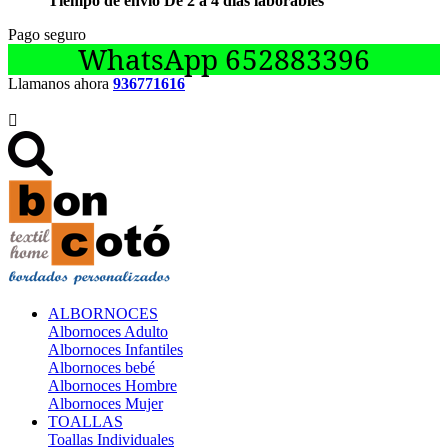
Tiempo de envío De 2 a 4 días laborables
Pago seguro
WhatsApp 652883396
Llamanos ahora
936771616

ALBORNOCES
Albornoces Adulto
Albornoces Infantiles
Albornoces bebé
Albornoces Hombre
Albornoces Mujer
TOALLAS
Toallas Individuales