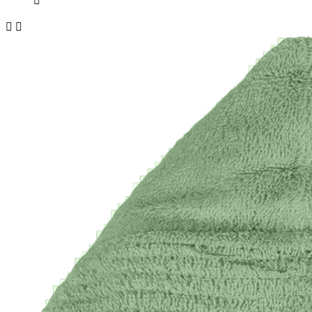


