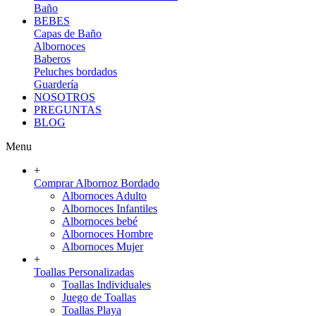
Baño
BEBES
Capas de Baño
Albornoces
Baberos
Peluches bordados
Guardería
NOSOTROS
PREGUNTAS
BLOG
Menu
+
Comprar Albornoz Bordado
Albornoces Adulto
Albornoces Infantiles
Albornoces bebé
Albornoces Hombre
Albornoces Mujer
+
Toallas Personalizadas
Toallas Individuales
Juego de Toallas
Toallas Playa