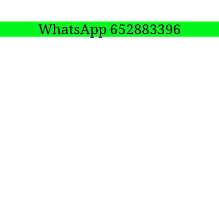
WhatsApp 652883396