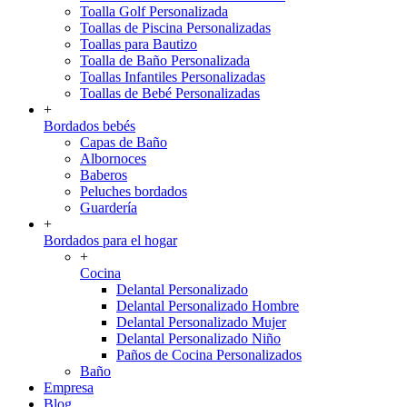
Toalla Golf Personalizada
Toallas de Piscina Personalizadas
Toallas para Bautizo
Toalla de Baño Personalizada
Toallas Infantiles Personalizadas
Toallas de Bebé Personalizadas
+
Bordados bebés
Capas de Baño
Albornoces
Baberos
Peluches bordados
Guardería
+
Bordados para el hogar
+
Cocina
Delantal Personalizado
Delantal Personalizado Hombre
Delantal Personalizado Mujer
Delantal Personalizado Niño
Paños de Cocina Personalizados
Baño
Empresa
Blog