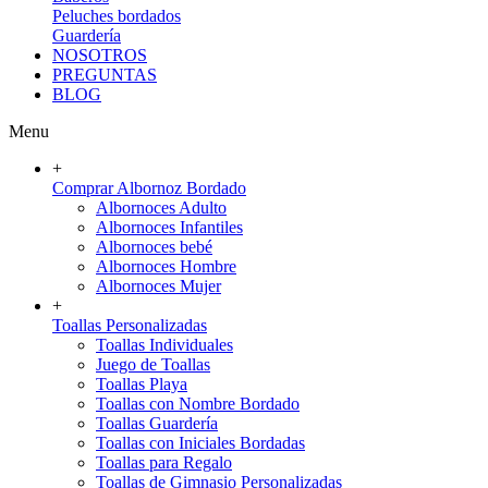
Peluches bordados
Guardería
NOSOTROS
PREGUNTAS
BLOG
Menu
+
Comprar Albornoz Bordado
Albornoces Adulto
Albornoces Infantiles
Albornoces bebé
Albornoces Hombre
Albornoces Mujer
+
Toallas Personalizadas
Toallas Individuales
Juego de Toallas
Toallas Playa
Toallas con Nombre Bordado
Toallas Guardería
Toallas con Iniciales Bordadas
Toallas para Regalo
Toallas de Gimnasio Personalizadas