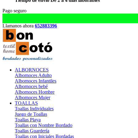
Tiempo de envío De 2 a 4 días laborables
Pago seguro
Llamanos ahora
652883396
ALBORNOCES
Albornoces Adulto
Albornoces Infantiles
Albornoces bebé
Albornoces Hombre
Albornoces Mujer
TOALLAS
Toallas Individuales
Juego de Toallas
Toallas Playa
Toallas con Nombre Bordado
Toallas Guardería
Toallas con Iniciales Bordadas