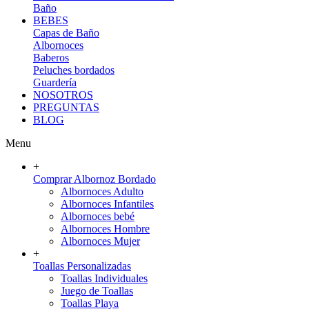
Baño
BEBES
Capas de Baño
Albornoces
Baberos
Peluches bordados
Guardería
NOSOTROS
PREGUNTAS
BLOG
Menu
+
Comprar Albornoz Bordado
Albornoces Adulto
Albornoces Infantiles
Albornoces bebé
Albornoces Hombre
Albornoces Mujer
+
Toallas Personalizadas
Toallas Individuales
Juego de Toallas
Toallas Playa