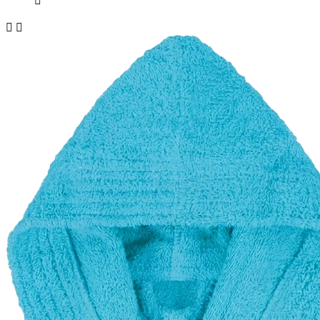


