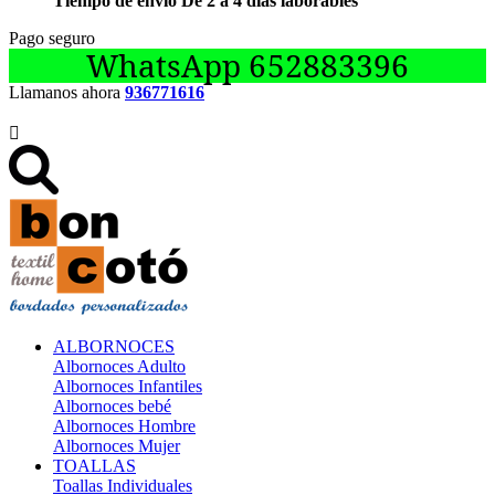
Tiempo de envío De 2 a 4 días laborables
Pago seguro
WhatsApp 652883396
Llamanos ahora
936771616

ALBORNOCES
Albornoces Adulto
Albornoces Infantiles
Albornoces bebé
Albornoces Hombre
Albornoces Mujer
TOALLAS
Toallas Individuales