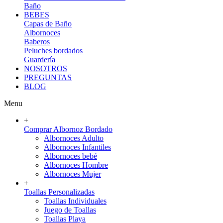
Baño
BEBES
Capas de Baño
Albornoces
Baberos
Peluches bordados
Guardería
NOSOTROS
PREGUNTAS
BLOG
Menu
+
Comprar Albornoz Bordado
Albornoces Adulto
Albornoces Infantiles
Albornoces bebé
Albornoces Hombre
Albornoces Mujer
+
Toallas Personalizadas
Toallas Individuales
Juego de Toallas
Toallas Playa