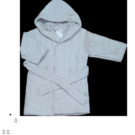


