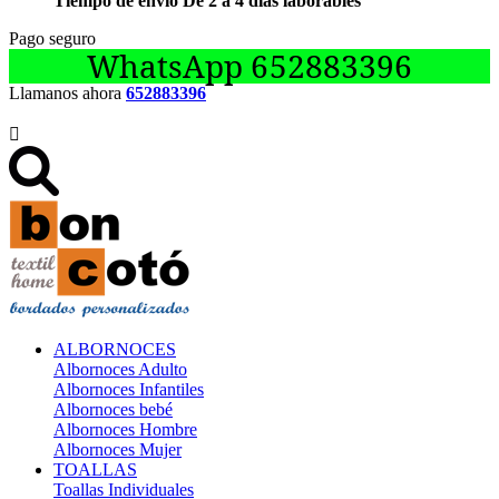
Tiempo de envío De 2 a 4 días laborables
Pago seguro
WhatsApp 652883396
Llamanos ahora
652883396

ALBORNOCES
Albornoces Adulto
Albornoces Infantiles
Albornoces bebé
Albornoces Hombre
Albornoces Mujer
TOALLAS
Toallas Individuales