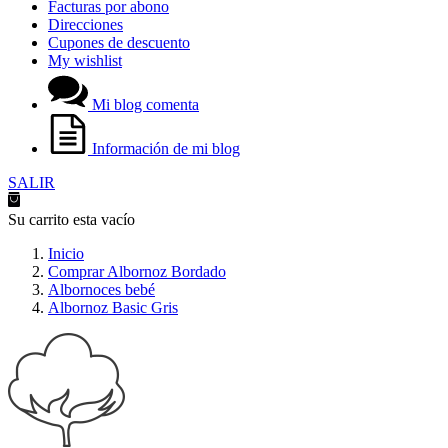
Facturas por abono
Direcciones
Cupones de descuento
My wishlist
Mi blog comenta
Información de mi blog
SALIR
Su carrito esta vacío
Inicio
Comprar Albornoz Bordado
Albornoces bebé
Albornoz Basic Gris