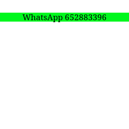
WhatsApp 652883396