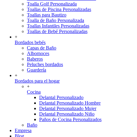
Toalla Golf Personalizada
Toallas de Piscina Personalizadas
Toallas para Bautizo
Toalla de Baño Personalizada
Toallas Infantiles Personalizadas
Toallas de Bebé Personalizadas
+
Bordados bebés
Capas de Baño
Albornoces
Baberos
Peluches bordados
Guardería
+
Bordados para el hogar
+
Cocina
Delantal Personalizado
Delantal Personalizado Hombre
Delantal Personalizado Mujer
Delantal Personalizado Niño
Paños de Cocina Personalizados
Baño
Empresa
Blog