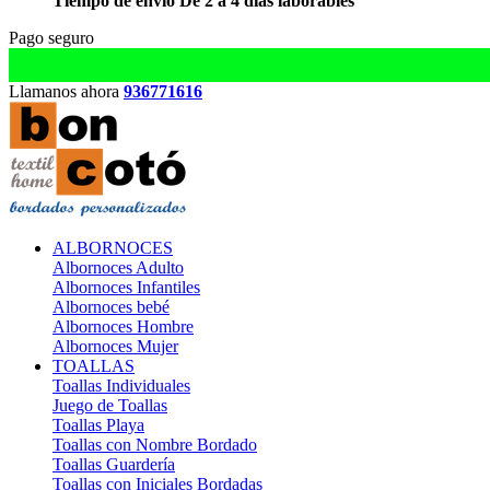
Tiempo de envío De 2 a 4 días laborables
Pago seguro
Llamanos ahora
936771616
ALBORNOCES
Albornoces Adulto
Albornoces Infantiles
Albornoces bebé
Albornoces Hombre
Albornoces Mujer
TOALLAS
Toallas Individuales
Juego de Toallas
Toallas Playa
Toallas con Nombre Bordado
Toallas Guardería
Toallas con Iniciales Bordadas