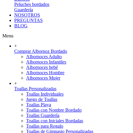
Peluches bordados
Guardería
NOSOTROS
PREGUNTAS
BLOG
Menu
+
Comprar Albornoz Bordado
Albornoces Adulto
Albornoces Infantiles
Albornoces bebé
Albornoces Hombre
Albornoces Mujer
+
Toallas Personalizadas
Toallas Individuales
Juego de Toallas
Toallas Playa
Toallas con Nombre Bordado
Toallas Guardería
Toallas con Iniciales Bordadas
Toallas para Regalo
Toallas de Gimnasio Personalizadas