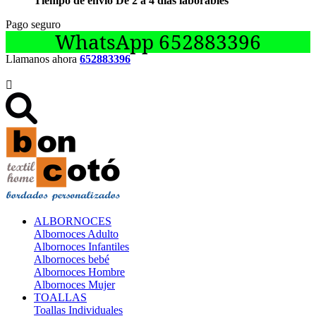
Tiempo de envío De 2 a 4 días laborables
Pago seguro
WhatsApp 652883396
Llamanos ahora
652883396

ALBORNOCES
Albornoces Adulto
Albornoces Infantiles
Albornoces bebé
Albornoces Hombre
Albornoces Mujer
TOALLAS
Toallas Individuales