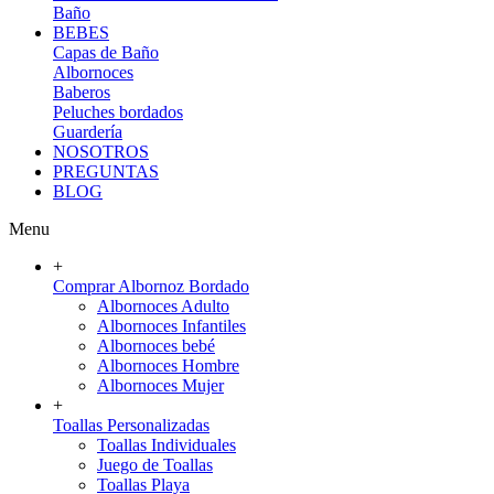
Baño
BEBES
Capas de Baño
Albornoces
Baberos
Peluches bordados
Guardería
NOSOTROS
PREGUNTAS
BLOG
Menu
+
Comprar Albornoz Bordado
Albornoces Adulto
Albornoces Infantiles
Albornoces bebé
Albornoces Hombre
Albornoces Mujer
+
Toallas Personalizadas
Toallas Individuales
Juego de Toallas
Toallas Playa