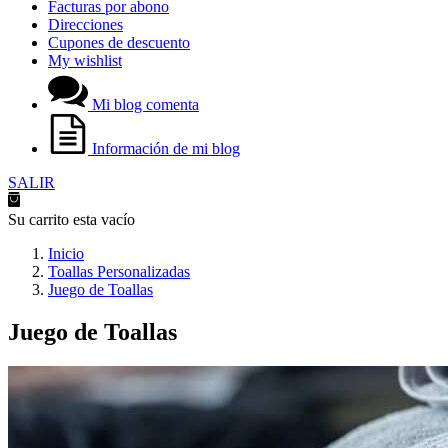
Facturas por abono
Direcciones
Cupones de descuento
My wishlist
Mi blog comenta
Información de mi blog
SALIR
Su carrito esta vacío
Inicio
Toallas Personalizadas
Juego de Toallas
Juego de Toallas